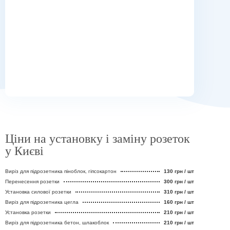
Ціни на установку і заміну розеток
у Києві
Виріз для підрозетника піноблок, гіпсокартон
130 грн / шт
Перенесення розетки
300 грн / шт
Установка силової розетки
310 грн / шт
Виріз для підрозетника цегла
160 грн / шт
Установка розетки
210 грн / шт
Виріз для підрозетника бетон, шлакоблок
210 грн / шт